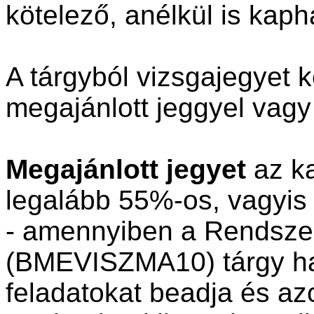
kötelező, anélkül is kaph
A tárgyból vizsgajegyet k
megajánlott jeggyel vagy
Megajánlott jegyet
az ka
legalább 55%-os, vagyis 
- amennyiben a Rendszer
(BMEVISZMA10) tárgy hal
feladatokat beadja és az