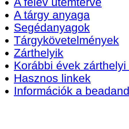
A félév ütemterve
A tárgy anyaga
Segédanyagok
Tárgykövetelmények
Zárthelyik
Korábbi évek zárthelyi 
Hasznos linkek
Információk a beadand