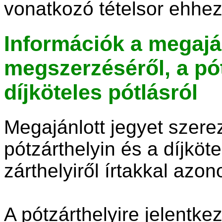
vonatkozó tételsor ehhez
Információk a megajá
megszerzéséről, a pót
díjköteles pótlásról
Megajánlott jegyet szerez
pótzárthelyin és a díjköte
zárthelyiről írtakkal azon
A pótzárthelyire jelentkez