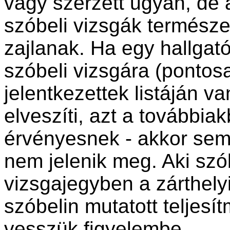
vagy szerzett ugyan, de a
szóbeli vizsgák termész
zajlanak. Ha egy hallgat
szóbeli vizsgára (pontos
jelentkezettek listáján v
elveszíti, azt a továbbia
érvényesnek - akkor sem,
nem jelenik meg. Aki szób
vizsgajegyben a zárthel
szóbelin mutatott teljesí
vesszük figyelembe.