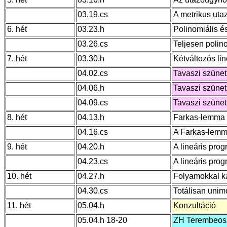
03.19.cs
A metrikus uta
6. hét
03.23.h
Polinomiális é
03.26.cs
Teljesen polin
7. hét
03.30.h
Kétváltozós li
04.02.cs
Tavaszi szünet
04.06.h
Tavaszi szünet
04.09.cs
Tavaszi szünet
8. hét
04.13.h
Farkas-lemma
04.16.cs
A Farkas-lemma
9. hét
04.20.h
A lineáris prog
04.23.cs
A lineáris pro
10. hét
04.27.h
Folyamokkal k
04.30.cs
Totálisan unim
11. hét
05.04.h
Konzultáció
05.04.h 18-20
ZH Terembeos