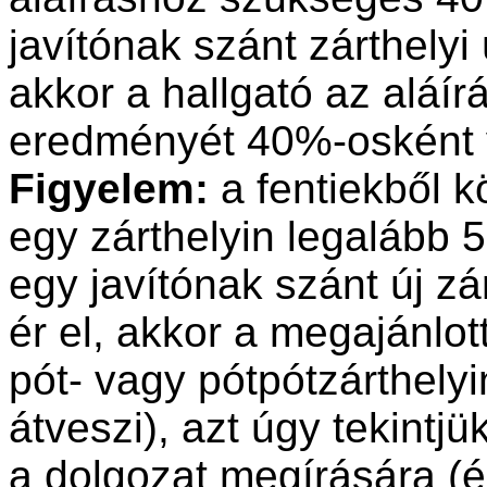
javítónak szánt zárthelyi
akkor a hallgató az aláír
eredményét 40%-osként 
Figyelem:
a fentiekből k
egy zárthelyin legalább 
egy javítónak szánt új zá
ér el, akkor a megajánlott
pót- vagy pótpótzárthelyi
átveszi), azt úgy tekintjük
a dolgozat megírására (és 