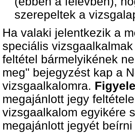
(ebben a félévben), ho
szerepeltek a vizsgalap
Ha valaki jelentkezik a me
speciális vizsgaalkalmak
feltétel bármelyikének ne
meg" bejegyzést kap a N
vizsgaalkalomra.
Figyel
megajánlott jegy feltétele
vizsgaalkalom egyikére s
megajánlott jegyét beírni