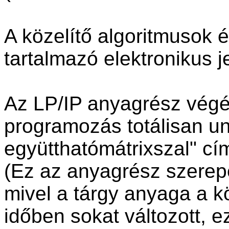
A közelítő algoritmusok 
tartalmazó elektronikus j
Az LP/IP anyagrész végé
programozás totálisan u
együtthatómátrixszal" cí
(Ez az anyagrész szerepe
mivel a tárgy anyaga a k
időben sokat változott, e