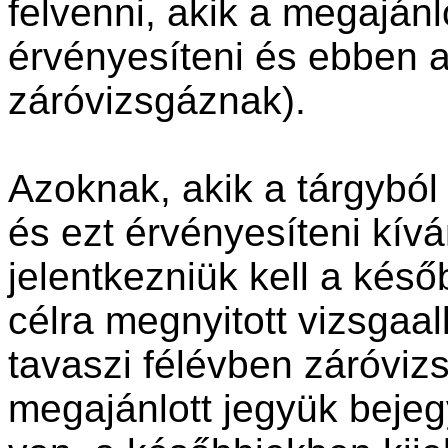
felvenni, akik a megajánl
érvényesíteni és ebben 
záróvizsgáznak).
Azoknak, akik a tárgyból
és ezt érvényesíteni kív
jelentkezniük kell a későb
célra megnyitott vizsgaa
tavaszi félévben záróviz
megajánlott jegyük bej