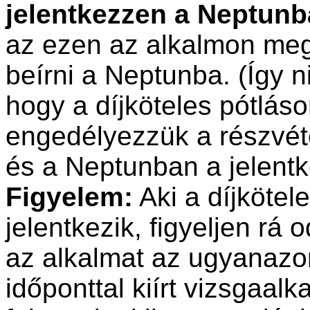
jelentkezzen a Neptun
az ezen az alkalmon meg
beírni a Neptunba. (Így n
hogy a díjköteles pótlás
engedélyezzük a részvéte
és a Neptunban a jelentk
Figyelem:
Aki a díjkötel
jelentkezik, figyeljen rá
az alkalmat az ugyanazo
időponttal kiírt vizsgaal