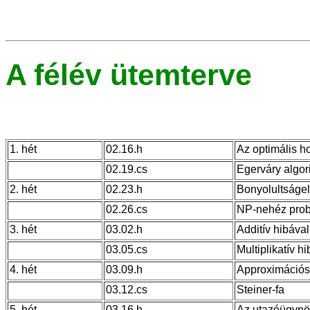
A félév ütemterve
1. hét
02.16.h
Az optimális h
02.19.cs
Egerváry algor
2. hét
02.23.h
Bonyolultságel
02.26.cs
NP-nehéz probl
3. hét
03.02.h
Additív hibáva
03.05.cs
Multiplikatív 
4. hét
03.09.h
Approximációs 
03.12.cs
Steiner-fa
5. hét
03.16.h
Az utazóügynö