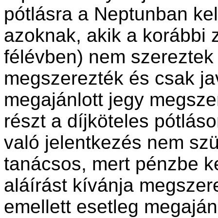
pótlásra a Neptunban kell
azoknak, akik a korábbi z
félévben) nem szereztek a
megszerezték és csak jav
megajánlott jegy megsz
részt a díjköteles pótlá
való jelentkezés nem szü
tanácsos, mert pénzbe ke
aláírást kívánja megszere
emellett esetleg megajánl