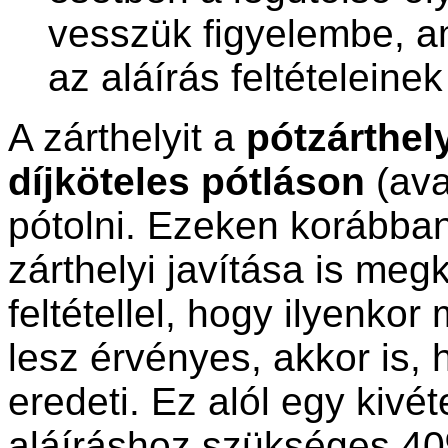
vesszük figyelembe, am
az aláírás feltételeinek 
A zárthelyit a
pótzárthel
díjköteles pótláson
(ava
pótolni. Ezeken korábba
zárthelyi javítása is meg
feltétellel, hogy ilyenk
lesz érvényes, akkor is, 
eredeti. Ez alól egy kivét
aláíráshoz szükséges 40