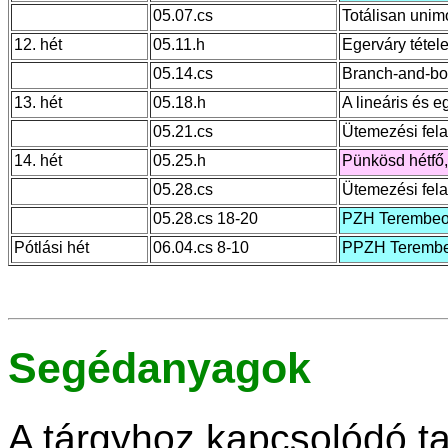
05.07.cs
Totálisan unim
12. hét
05.11.h
Egerváry tétel
05.14.cs
Branch-and-b
13. hét
05.18.h
A lineáris és 
05.21.cs
Ütemezési fela
14. hét
05.25.h
Pünkösd hétfő,
05.28.cs
Ütemezési fela
05.28.cs 18-20
PZH Terembeos
Pótlási hét
06.04.cs 8-10
PPZH Terembeo
Segédanyagok
A tárgyhoz kapcsolódó t