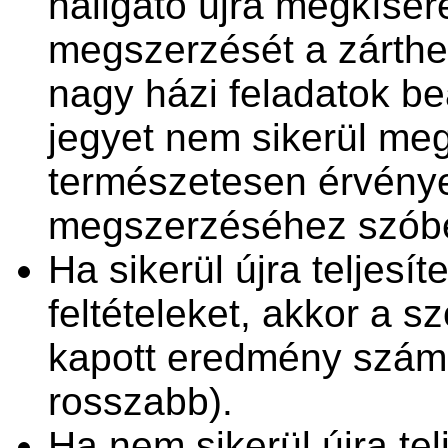
hallgató újra megkísére
megszerzését a zárthel
nagy házi feladatok b
jegyet nem sikerül meg
természetesen érvénye
megszerzéséhez szóbeli
Ha sikerül újra teljesí
feltételeket, akkor a s
kapott eredmény számít
rosszabb).
Ha nem sikerül újra tel