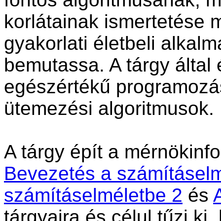
korlátainak ismertetése me
gyakorlati életbeli alkalm
bemutassa. A tárgy által é
egészértékű programozás
ütemezési algoritmusok.
A tárgy épít a mérnökin
Bevezetés a számításelm
számításelméletbe 2
és
tárgyaira és célul tűzi k