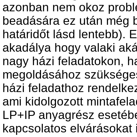
azonban nem okoz problé
beadására ez után még b
határidőt lásd lentebb). 
akadálya hogy valaki aká
nagy házi feladatokon, h
megoldásához szükséges
házi feladathoz rendelke
ami kidolgozott mintafela
LP+IP anyagrész esetébe
kapcsolatos elvárásokat 