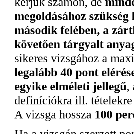
kérjük számon, de
minde
megoldásához szükség le
második felében, a zárt
követően tárgyalt anya
sikeres vizsgához a max
legalább 40 pont elérés
egyike elméleti jellegű
,
definíciókra ill. tételekre
A vizsga hossza
100 per
Ha a vizsgán szerzett po