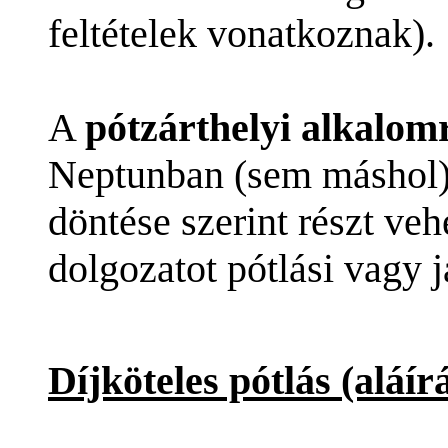
feltételek vonatkoznak).
A
pótzárthelyi alkalom
Neptunban (sem máshol),
döntése szerint részt veh
dolgozatot pótlási vagy j
Díjköteles pótlás (aláír