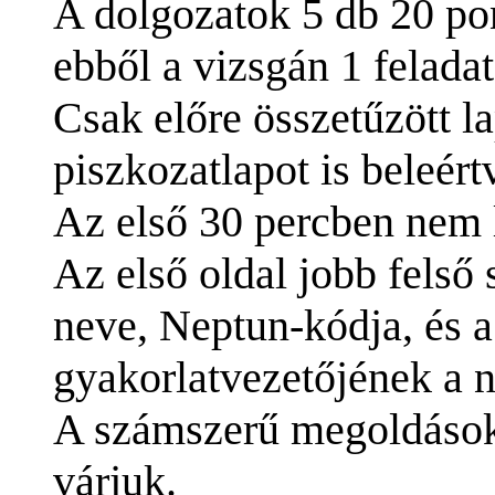
A dolgozatok 5 db 20 pon
ebből a vizsgán 1 feladat
Csak előre összetűzött l
piszkozatlapot is beleért
Az első 30 percben nem l
Az első oldal jobb felső 
neve, Neptun-kódja, és a
gyakorlatvezetőjének a 
A számszerű megoldásoka
várjuk.