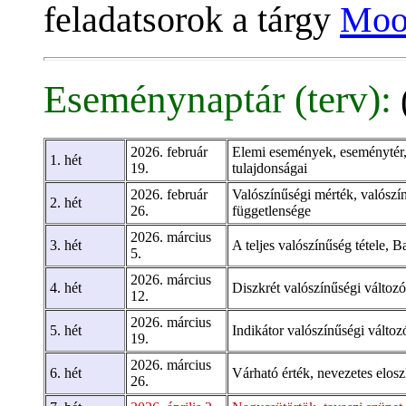
feladatsorok a tárgy
Mood
Eseménynaptár (terv):
2026. február
Elemi események, eseménytér,
1. hét
19.
tulajdonságai
2026. február
Valószínűségi mérték, valószín
2. hét
26.
függetlensége
2026. március
3. hét
A teljes valószínűség tétele, B
5.
2026. március
4. hét
Diszkrét valószínűségi változ
12.
2026. március
5. hét
Indikátor valószínűségi változó
19.
2026. március
6. hét
Várható érték, nevezetes elosz
26.