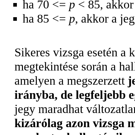
ha 70 <=
p
< 85, akkor
ha 85 <=
p
, akkor a je
Sikeres vizsga esetén a k
megtekintése során a ha
amelyen a megszerzett
j
irányba, de legfeljebb 
jegy maradhat változatla
kizárólag azon vizsga m