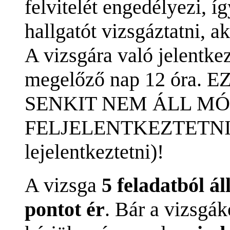
felvitelét engedélyezi, í
hallgatót vizsgáztatni, ak
A vizsgára való jelentkez
megelőző nap 12 óra
SENKIT NEM ÁLL M
FELJELENTKEZTETNI (s
lejelentkeztetni)!
A vizsga
5 feladatból á
pontot ér
. Bár a vizsgák