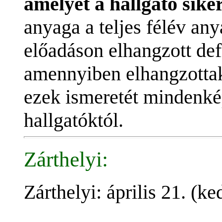
amelyet a hallgató sike
anyaga a teljes félév any
előadáson elhangzott defi
amennyiben elhangzottak
ezek ismeretét mindenké
hallgatóktól.
Zárthelyi:
Zárthelyi: április 21. (ke