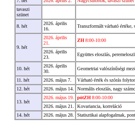
7. hét
2026. április 2.
Nagycsütörtök, tavaszi szünet
tavaszi
szünet
2026. április
8. hét
Transzformált várható értéke, 
16.
2026. április
ZH
8:00-10:00
21.
9. hét
2026. április
Együttes eloszlás, peremeloszl
23.
2026. április
10. hét
Geometriai valószínűségi mező
30.
11. hét
2026. május 7.
Várható érték és szórás folyto
12. hét
2026. május 14.
Normális eloszlás, nagy számok
2026. május 19.
pótZH
8:00-10:00
13. hét
2026. május 21.
Kovariancia, korreláció
14. hét
2026. május 28.
Statisztikai alapfogalmak, pont