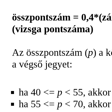
összpontszám = 0,4*(zá
(vizsga pontszáma)
Az összpontszám (
p
) a 
a végső jegyet:
ha 40 <=
p
< 55, akkor
ha 55 <=
p
< 70, akkor