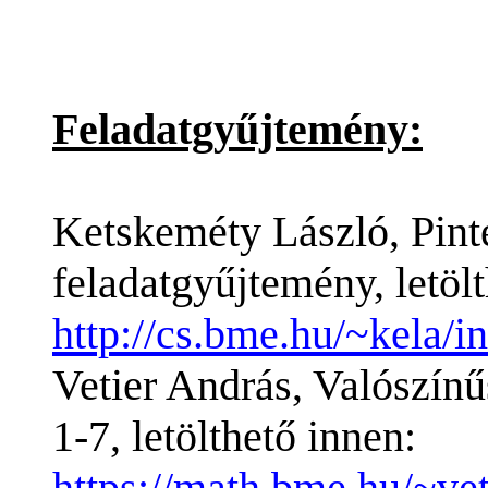
Feladatgyűjtemény:
Ketskeméty László, Pint
feladatgyűjtemény, letölt
http://cs.bme.hu/~kela/i
Vetier András, Valószín
1-7, letölthető innen:
https://math.bme.hu/~ve