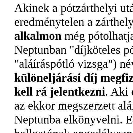
Akinek a pótzárthelyi ut
eredménytelen a zárthely
alkalmon
még pótolhatja
Neptunban "díjköteles p
"aláíráspótló vizsga") né
különeljárási díj megfi
kell rá jelentkezni
. Aki
az ekkor megszerzett alá
Neptunba elkönyvelni. E