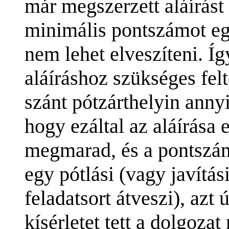
már megszerzett aláírást
minimális pontszámot egy 
nem lehet elveszíteni. Így
aláíráshoz szükséges fel
szánt pótzárthelyin anny
hogy ezáltal az aláírása 
megmarad, és a pontszám
egy pótlási (vagy javítás
feladatsort átveszi), azt 
kísérletet tett a dolgozat