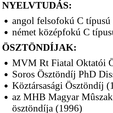
NYELVTUDÁS:
angol felsofokú C típusú
német középfokú C típusú
ÖSZTÖNDÍJAK:
MVM Rt Fiatal Oktatói Ö
Soros Ösztöndíj PhD Diss
Köztársasági Ösztöndíj (
az MHB Magyar Mûszaki 
ösztöndíja (1996)