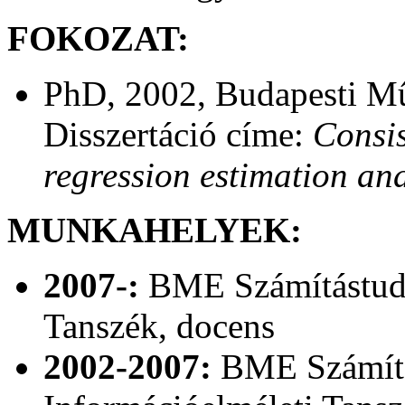
FOKOZAT:
PhD, 2002, Budapesti M
Disszertáció címe:
Consis
regression estimation and
MUNKAHELYEK:
2007-:
BME Számítástudo
Tanszék, docens
2002-2007:
BME Számítá