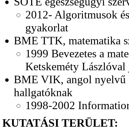
SOTE egészségügyi szerv
2012- Algoritmusok és 
gyakorlat
BME TTK, matematika sz
1999 Bevezetes a matem
Ketskeméty Lászlóval j
BME VIK, angol nyelvű k
hallgatóknak
1998-2002 Informatio
KUTATÁSI TERÜLET: