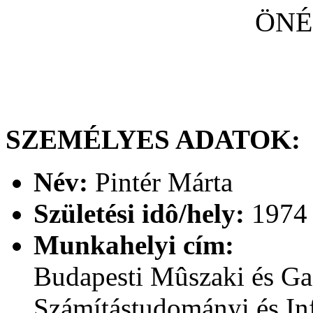
ÖNÉ
SZEMÉLYES ADATOK:
Név:
Pintér Márta
Születési idô/hely:
1974 
Munkahelyi cím:
Budapesti Mûszaki és G
Számítástudományi és In