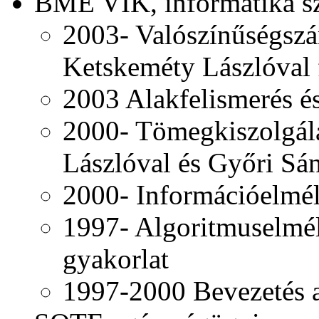
BME VIK, informatika sz
2003- Valószínűségszá
Ketskeméty Lászlóval f
2003 Alakfelismerés é
2000- Tömegkiszolgálá
Lászlóval és Győri Sánd
2000- Információelmél
1997- Algoritmuselmél
gyakorlat
1997-2000 Bevezetés a