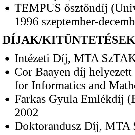
TEMPUS ösztöndíj (Unive
1996 szeptember-decemb
DÍJAK/KITÜNTETÉSEK
Intézeti Díj, MTA SzTAK
Cor Baayen díj helyezet
for Informatics and Math
Farkas Gyula Emlékdíj (B
2002
Doktorandusz Díj, MTA