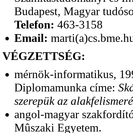
Budapest, Magyar tudóso
Telefon:
463-3158
Email:
marti(a)cs.bme.h
VÉGZETTSÉG:
mérnök-informatikus, 19
Diplomamunka címe:
Sk
szerepük az alakfelismer
angol-magyar szakfordító
Mûszaki Egyetem.