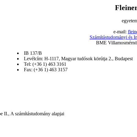
Fleine
egyetem
e-mail:
flei
Számítástudományi és I
BME Villamosmérnöki
IB 137/B
Levélcím: H-1117, Magyar tudósok körútja 2., Budapest
Tel: (+36 1) 463 3161
Fax: (+36 1) 463 3157
e II., A számítástudomány alapjai