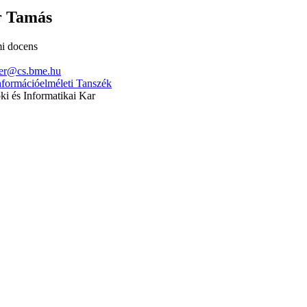
r Tamás
i docens
ner@cs.bme.hu
nformációelméleti Tanszék
 és Informatikai Kar