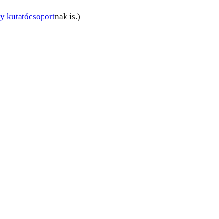
 kutatócsoport
nak is.)